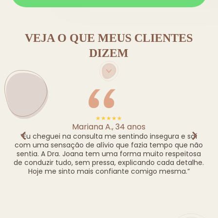
VEJA O QUE MEUS CLIENTES
DIZEM
★★★★★
Mariana A., 34 anos
“Eu cheguei na consulta me sentindo insegura e saí
“O
com uma sensação de alívio que fazia tempo que não
el
sentia. A Dra. Joana tem uma forma muito respeitosa
com
de conduzir tudo, sem pressa, explicando cada detalhe.
o 
Hoje me sinto mais confiante comigo mesma.”